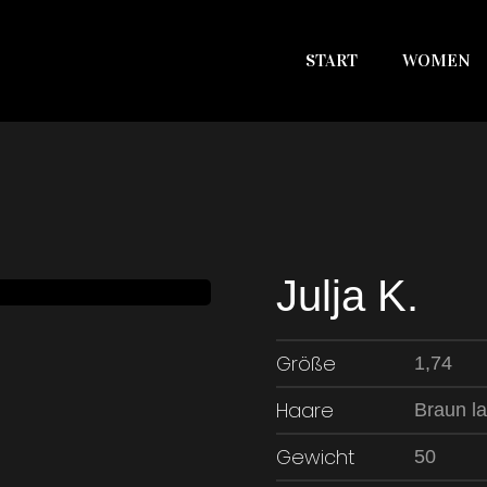
START
WOMEN
Julja K.
Größe
1,74
Haare
Braun l
Gewicht
50